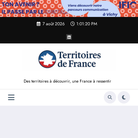
Aller
au
contenu
7 août 2026
1:01:21 PM
Des territoires à découvrir, une France à ressentir