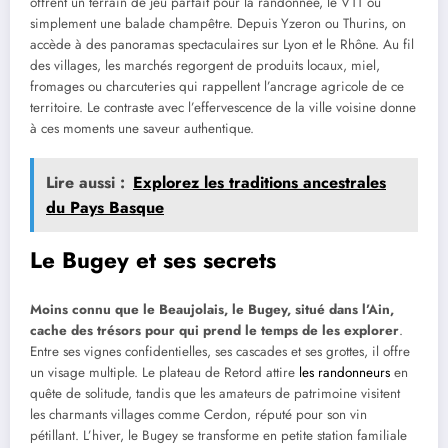
offrent un terrain de jeu parfait pour la randonnée, le VTT ou
simplement une balade champêtre. Depuis Yzeron ou Thurins, on
accède à des panoramas spectaculaires sur Lyon et le Rhône. Au fil
des villages, les marchés regorgent de produits locaux, miel,
fromages ou charcuteries qui rappellent l’ancrage agricole de ce
territoire. Le contraste avec l’effervescence de la ville voisine donne
à ces moments une saveur authentique.
Lire aussi :
Explorez les traditions ancestrales
du Pays Basque
Le Bugey et ses secrets
Moins connu que le Beaujolais, le Bugey, situé dans l’Ain,
cache des trésors pour qui prend le temps de les explorer
.
Entre ses vignes confidentielles, ses cascades et ses grottes, il offre
un visage multiple. Le plateau de Retord attire
les randonneurs
en
quête de solitude, tandis que les amateurs de patrimoine visitent
les charmants villages comme Cerdon, réputé pour son vin
pétillant. L’hiver, le Bugey se transforme en petite station familiale