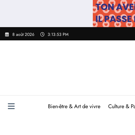
Aller
au
contenu
8 août 2026
3:13:54 PM
Bien-être & Art de vivre
Culture & P