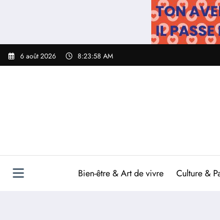
Aller
au
contenu
6 août 2026
8:23:59 AM
Bien-être & Art de vivre
Culture & P