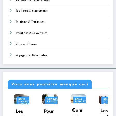
Top listes & classements
Tourisme & Territoires
Traditions & Savoir-faire
Vivre en Creuse
Voyages & Découvertes
Vous avez peut-être manqué ceci
BONS
INSPIRATION
BONS
BONS PLANS
IN
PLANS ET
& LIFESTYLE
PLANS ET
ET CONSEILS
& 
CONSEILS
CONSEILS
PRATIQUES
PRATIQUES
PRATIQUES
Com
INSPIRATION
Les
es
Pour
O
& LIFESTYLE