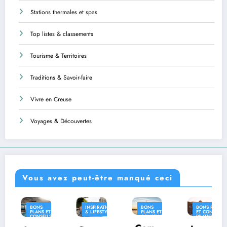
Stations thermales et spas
Top listes & classements
Tourisme & Territoires
Traditions & Savoir-faire
Vivre en Creuse
Voyages & Découvertes
Vous avez peut-être manqué ceci
INSPIRATION
BONS
BONS PLANS
INSPIRAT
ET
& LIFESTYLE
PLANS ET
ET CONSEILS
& LIFESTY
LS
CONSEILS
PRATIQUES
UES
PRATIQUES
INSPIRATION