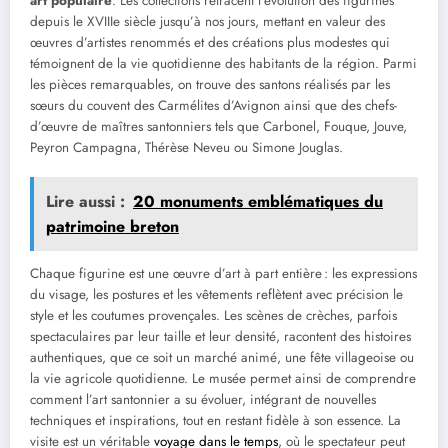
art populaire
. Les collections retracent l’évolution des figurines
depuis le XVIIIe siècle jusqu’à nos jours, mettant en valeur des
œuvres d’artistes renommés et des créations plus modestes qui
témoignent de la vie quotidienne des habitants de la région. Parmi
les pièces remarquables, on trouve des santons réalisés par les
sœurs du couvent des Carmélites d’Avignon ainsi que des chefs-
d’œuvre de maîtres santonniers tels que Carbonel, Fouque, Jouve,
Peyron Campagna, Thérèse Neveu ou Simone Jouglas.
Lire aussi :
20 monuments emblématiques du
patrimoine breton
Chaque figurine est une œuvre d’art à part entière : les expressions
du visage, les postures et les vêtements reflètent avec précision le
style et les coutumes provençales. Les scènes de crèches, parfois
spectaculaires par leur taille et leur densité, racontent des histoires
authentiques, que ce soit un marché animé, une fête villageoise ou
la vie agricole quotidienne. Le musée permet ainsi de comprendre
comment l’art santonnier a su évoluer, intégrant de nouvelles
techniques et inspirations, tout en restant fidèle à son essence. La
visite est un véritable
voyage dans le temps
, où le spectateur peut