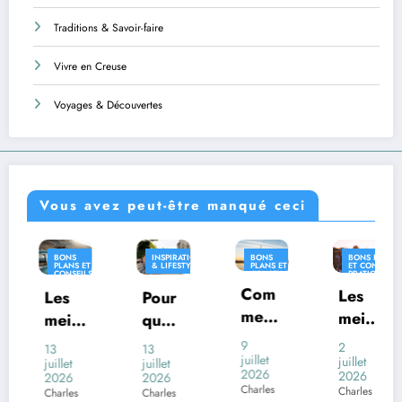
Traditions & Savoir-faire
Vivre en Creuse
Voyages & Découvertes
Vous avez peut-être manqué ceci
NS
INSPIRATION
BONS
BONS PLANS
INSPI
NS ET
& LIFESTYLE
PLANS ET
ET CONSEILS
& LIF
NSEILS
CONSEILS
PRATIQUES
ATIQUES
PRATIQUES
Com
INSPIRATION
Les
s
Pour
Où
& LIFESTYLE
ment
meill
ll
quoi
vivr
voya
eures
res
certai
en
9
2
13
26
ger
juillet
desti
juillet
li
nes
Fran
t
juillet
juin
2026
2026
6
2026
2026
en
natio
io
com
e
Charles
Charles
les
Charles
Charle