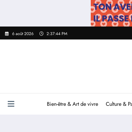
Aller
au
contenu
6 août 2026
2:37:45 PM
Bien-être & Art de vivre
Culture & P