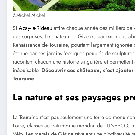
@Michel Michel
Si
Azay-le-Rideau
attire chaque année des milliers de v
des surprises. Le château de Gizeux, par exemple, abr
Renaissance de Touraine, pourtant largement ignorée d
étonne par ses jardins féeriques peuplés de sculptures
racontent chacun une histoire singulière et permettent 
inépuisable.
Découvrir ces châteaux, c’est ajouter 
Touraine
.
La nature et ses paysages pr
La Touraine n’est pas seulement une terre de monuments
Loire, classés au patrimoine mondial de l’UNESCO, inv
Vélo. Les marais de Gâtine révèlent une biodiversité r