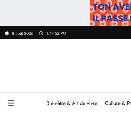
Aller
au
contenu
8 août 2026
1:47:54 PM
Bien-être & Art de vivre
Culture & P