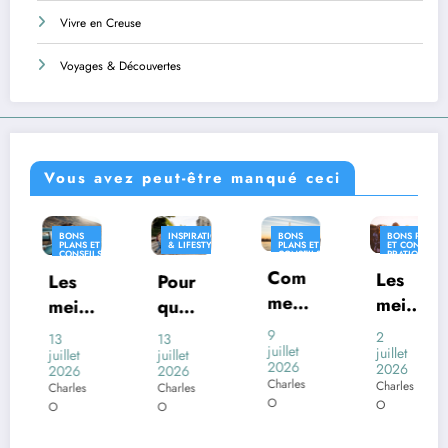
Vivre en Creuse
Voyages & Découvertes
Vous avez peut-être manqué ceci
INSPIRATION
BONS
BONS PLANS
INSPIRA
 ET
& LIFESTYLE
PLANS ET
ET CONSEILS
& LIFES
ILS
CONSEILS
PRATIQUES
QUES
PRATIQUES
Com
INSPIRATION
Les
Pour
Où
& LIFESTYLE
ment
meill
quoi
vivre
voya
eures
s
certai
en
9
2
13
26
ger
juillet
desti
juillet
i
nes
Franc
juillet
juin
2026
2026
2026
2026
en
natio
o
com
e
Charles
Charles
Charles
Charles
Franc
ns
mune
avec
O
O
O
O
e
franç
s
un