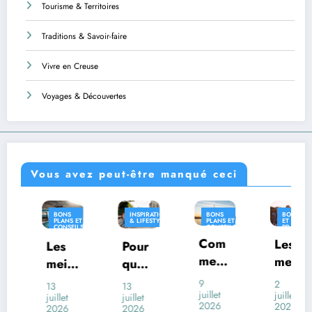
Tourisme & Territoires
Traditions & Savoir-faire
Vivre en Creuse
Voyages & Découvertes
Vous avez peut-être manqué ceci
BONS
INSPIRATION
BONS
BONS PLANS
PLANS ET
& LIFESTYLE
PLANS ET
ET CONSEILS
CONSEILS
CONSEILS
PRATIQUES
PRATIQUES
PRATIQUES
Com
INSPIRATION
Les
Les
Pour
& LIFESTYLE
ment
meill
meill
quoi
voya
eures
eures
certai
9
2
13
13
ger
juillet
desti
juillet
appli
nes
juillet
juillet
2026
2026
2026
2026