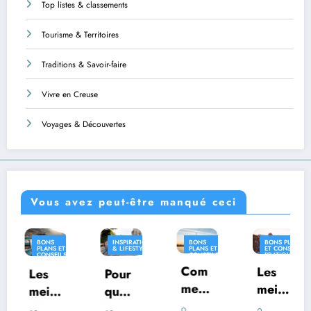
Top listes & classements
Tourisme & Territoires
Traditions & Savoir-faire
Vivre en Creuse
Voyages & Découvertes
Vous avez peut-être manqué ceci
INSPIRATION
BONS
BONS PLANS
INSPIRATIO
& LIFESTYLE
PLANS ET
ET CONSEILS
& LIFESTYLE
CONSEILS
PRATIQUES
S
PRATIQUES
Com
INSPIRATION
Les
Pour
Où
& LIFESTYLE
ment
meill
quoi
vivre
voya
eures
certai
en
9