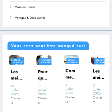
Vivre en Creuse
Voyages & Découvertes
Vous avez peut-être manqué ceci
INSPIRATION
BONS
BONS PLANS
INSPIRATIO
& LIFESTYLE
PLANS ET
ET CONSEILS
& LIFESTYLE
CONSEILS
PRATIQUES
S
PRATIQUES
Com
INSPIRATION
Les
Pour
Où
& LIFESTYLE
ment
meill
quoi
vivre
voya
eures
certai
en
9
2
13
26
ger
juillet
desti
juillet
nes
Franc
juillet
juin
2026
2026
2026
2026
en
natio
com
e
Charles
Charles
Charles
Charles
Franc
ns
mune
avec
O
O
O
O
e
franç
s
un