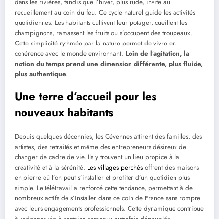
dans les rivières, tandis que l’hiver, plus rude, invite au
recueillement au coin du feu. Ce cycle naturel guide les activités
quotidiennes. Les habitants cultivent leur potager, cueillent les
champignons, ramassent les fruits ou s’occupent des troupeaux.
Cette simplicité rythmée par la nature permet de vivre en
cohérence avec le monde environnant.
Loin de l’agitation, la
notion du temps prend une dimension différente, plus fluide,
plus authentique
.
Une terre d’accueil pour les
nouveaux habitants
Depuis quelques décennies, les Cévennes attirent des familles, des
artistes, des retraités et même des entrepreneurs désireux de
changer de cadre de vie. Ils y trouvent un lieu propice à la
créativité et à la sérénité.
Les villages perchés
offrent des maisons
en pierre où l’on peut s’installer et profiter d’un quotidien plus
simple. Le télétravail a renforcé cette tendance, permettant à de
nombreux actifs de s’installer dans ce coin de France sans rompre
avec leurs engagements professionnels. Cette dynamique contribue
à redonner vie à certains hameaux autrefois dépeuplés.