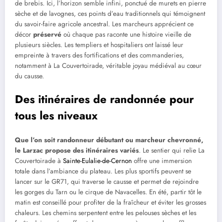
de brebis. Ici, l’horizon semble infini, ponctué de murets en pierre
sèche et de lavognes, ces points d’eau traditionnels qui témoignent
du savoir-faire agricole ancestral. Les marcheurs apprécient ce
décor
préservé
où chaque pas raconte une histoire vieille de
plusieurs siècles. Les templiers et hospitaliers ont laissé leur
empreinte à travers des fortifications et des commanderies,
notamment à La Couvertoirade, véritable joyau médiéval au cœur
du causse.
Des itinéraires de randonnée pour
tous les niveaux
Que l’on soit randonneur débutant ou marcheur chevronné,
le Larzac propose des itinéraires variés
. Le sentier qui relie La
Couvertoirade à
Sainte-Eulalie-de-Cernon
offre une immersion
totale dans l’ambiance du plateau. Les plus sportifs peuvent se
lancer sur le GR71, qui traverse le causse et permet de rejoindre
les gorges du Tarn ou le cirque de Navacelles. En été, partir tôt le
matin est conseillé pour profiter de la fraîcheur et éviter les grosses
chaleurs. Les chemins serpentent entre les pelouses sèches et les