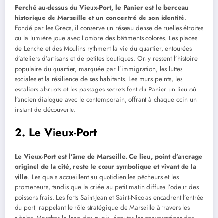
Perché au-dessus du Vieux-Port, le Panier est le berceau
historique de Marseille et un concentré de son identité
.
Fondé par les Grecs, il conserve un réseau dense de ruelles étroites
où la lumière joue avec l’ombre des bâtiments colorés. Les places
de Lenche et des Moulins rythment la vie du quartier, entourées
d’ateliers d’artisans et de petites boutiques. On y ressent l’histoire
populaire du quartier, marquée par l’immigration, les luttes
sociales et la résilience de ses habitants. Les murs peints, les
escaliers abrupts et les passages secrets font du Panier un lieu où
l’ancien dialogue avec le contemporain, offrant à chaque coin un
instant de découverte.
2. Le Vieux-Port
Le Vieux-Port est l’âme de Marseille. Ce lieu, point d’ancrage
originel de la cité, reste le cœur symbolique et vivant de la
ville
. Les quais accueillent au quotidien les pêcheurs et les
promeneurs, tandis que la criée au petit matin diffuse l’odeur des
poissons frais. Les forts Saint-Jean et Saint-Nicolas encadrent l’entrée
du port, rappelant le rôle stratégique de Marseille à travers les
siècles. Marcher le long des quais, écouter les conversations des