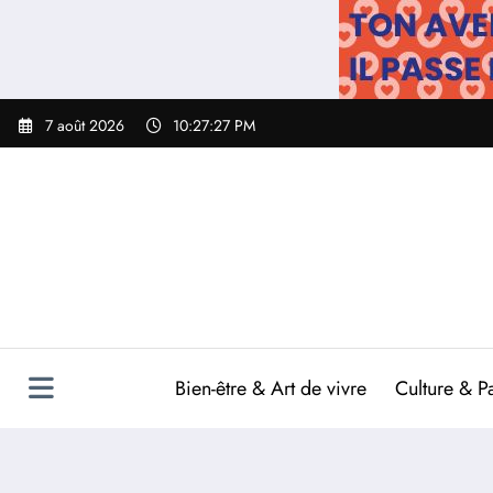
Aller
au
contenu
7 août 2026
10:27:28 PM
Bien-être & Art de vivre
Culture & P