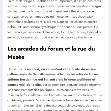
un miracle. Érigé au début de l’ère impériale, il est l’un des rares
temples romains d’Europe à avoir conservé son élévation d’origine.
Ce monument à la fois sobre et majestueux offre un contraste
saisissant avec les immeubles qui l’enserrent. Les chapiteaux
corinthiens sculptés dans la pierre blanche, les colonnes encore
debout et l’architecture symétrique frappent par leur pureté. Ce
temple n’a jamais cessé d’être utilisé, tour à tour église, tribunal ou
entrepôt, ce qui a contribué à sa remarquable préservation.
Les arcades du forum et la rue du
Musée
Un peu plus au nord, en remontant vers le site du musée
gallo-romain de Saint-Romain-en-Gal, les arcades du forum
antique bordent ce qui fut autrefois le cœur politique et
commercial de la cité
. Les promeneurs peuvent encore observer
les soubassements des boutiques, les colonnes renversées, et
ressentir le fourmillement de l’activité d’antan. En contrebas, la rue
du Musée, pavée à l’ancienne, épouse le tracé des anciennes voies
romaines, révélant ici et là des morceaux de colonnes, des restes
de canalisations, et des inscriptions en latin, gravées à même la