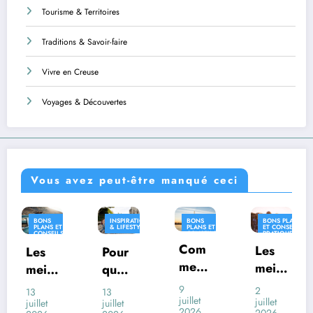
Tourisme & Territoires
Traditions & Savoir-faire
Vivre en Creuse
Voyages & Découvertes
Vous avez peut-être manqué ceci
INSPIRATION
BONS
BONS PLANS
INSPIRATION
& LIFESTYLE
PLANS ET
ET CONSEILS
& LIFESTYLE
CONSEILS
PRATIQUES
PRATIQUES
Com
INSPIRATION
Les
Pour
Où
& LIFESTYLE
ment
meill
quoi
vivre
voya
eures
certai
en
9
2
13
26
ger
juillet
desti
juillet
nes
Franc
juillet
juin
2026