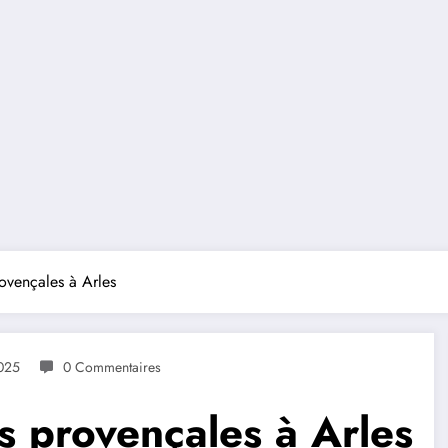
rovençales à Arles
025
0 Commentaires
ns provençales à Arles