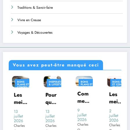
Traditions & Savoir-faire
Vivre en Creuse
Voyages & Découvertes
Vous avez peut-être manqué ceci
S
INSPIRATION
BONS
BONS PLANS
INSPIR
S ET
& LIFESTYLE
PLANS ET
ET CONSEILS
& LIFE
EILS
CONSEILS
PRATIQUES
IQUES
PRATIQUES
Com
INSPIRATION
Les
Pour
Où
& LIFESTYLE
ment
meill
l
quoi
vivre
voya
eures
es
certai
en
9
2
13
26
ger
juillet
desti
juillet
i
nes
Fran
juillet
juin
2026
2026
2026
2026
en
natio
o
com
e
Charles
Charles
s
Charles
Charles