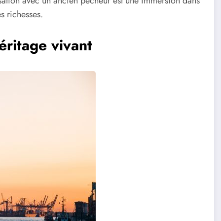
ation avec un ancien pêcheur est une immersion dans
s richesses.
ritage vivant