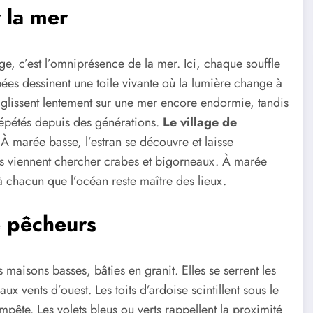
 la mer
ge, c’est l’omniprésence de la mer. Ici, chaque souffle
es dessinent une toile vivante où la lumière change à
 glissent lentement sur une mer encore endormie, tandis
 répétés depuis des générations.
Le village de
 À marée basse, l’estran se découvre et laisse
nts viennent chercher crabes et bigorneaux. À marée
à chacun que l’océan reste maître des lieux.
e pêcheurs
 maisons basses, bâties en granit. Elles se serrent les
x vents d’ouest. Les toits d’ardoise scintillent sous le
mpête. Les volets bleus ou verts rappellent la proximité