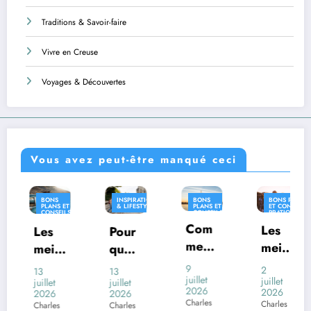
Traditions & Savoir-faire
Vivre en Creuse
Voyages & Découvertes
Vous avez peut-être manqué ceci
INSPIRATION
BONS
BONS PLANS
INSPIRATI
T
& LIFESTYLE
PLANS ET
ET CONSEILS
& LIFESTY
LS
CONSEILS
PRATIQUES
UES
PRATIQUES
Com
INSPIRATION
Les
Pour
Où
& LIFESTYLE
ment
meill
quoi
vivre
voya
eures
certai
en
9
2
13
26
ger
juillet
desti
juillet
nes
Franc
juillet
juin
2026
2026
2026
2026
en
natio
com
e
Charles
Charles
Charles
Charles