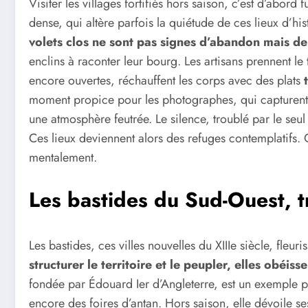
Visiter les villages fortifiés hors saison, c’est d’abord f
dense, qui altère parfois la quiétude de ces lieux d’h
volets clos ne sont pas signes d’abandon mais d
enclins à raconter leur bourg. Les artisans prennent le
encore ouvertes, réchauffent les corps avec des plats
moment propice pour les photographes, qui capturent u
une atmosphère feutrée. Le silence, troublé par le seul 
Ces lieux deviennent alors des refuges contemplatifs. On
mentalement.
Les bastides du Sud-Ouest, t
Les bastides, ces villes nouvelles du XIIIe siècle, fle
structurer le territoire et le peupler, elles obéis
fondée par Édouard Ier d’Angleterre, est un exemple pa
encore des foires d’antan. Hors saison, elle dévoile se