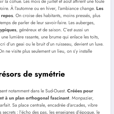
uir la cohue. Les mois de juillet et août attirent une foule
istoire. À l’automne ou en hiver, l’ambiance change.
Les
e repos
. On croise des habitants, moins pressés, plus
 temps de parler de leur savoir-faire. Les auberges,
typiques
, généreux et de saison. C’est aussi un
ne lumière rasante, une brume qui enlace les toits,
cri d’un geai ou le bruit d’un ruisseau, devient un luxe.
 ne visite plus seulement un lieu, on s’y installe
résors de symétrie
urissent notamment dans le Sud-Ouest.
Créées pour
sent à un plan orthogonal fascinant
. Monpazier,
rfait. Sa place centrale, encadrée d’arcades, vibre
s secrets : l’écho des pas, les enseignes d’époque, le