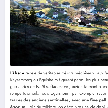
L’
Alsace
recèle de véritables trésors médiévaux, aux fa
Kaysersberg ou Eguisheim figurent parmi les plus beaux v
guirlandes de Noël s’effacent en janvier, laissant plac
remparts circulaires d’Eguisheim, par exemple, raconte
traces des anciens sentinelles, avec une fine pell
époque
. Loin du folklore, on découvre une vie de vill