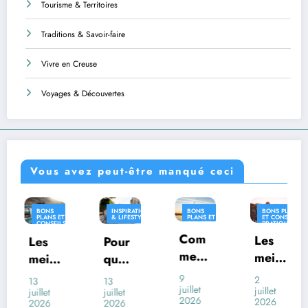
Tourisme & Territoires
Traditions & Savoir-faire
Vivre en Creuse
Voyages & Découvertes
Vous avez peut-être manqué ceci
INSPIRATION
BONS
BONS PLANS
INSPIRATI
T
& LIFESTYLE
PLANS ET
ET CONSEILS
& LIFESTYL
S
CONSEILS
PRATIQUES
ES
PRATIQUES
Com
INSPIRATION
Les
Pour
Où
& LIFESTYLE
ment
meill
quoi
vivre
voya
eures
certai
en
9
2
13
26
ger
juillet
desti
juillet
nes
Franc
juillet
juin
2026
2026
2026
2026