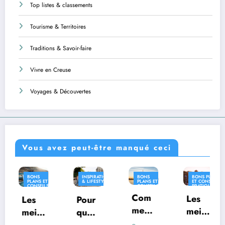
Top listes & classements
Tourisme & Territoires
Traditions & Savoir-faire
Vivre en Creuse
Voyages & Découvertes
Vous avez peut-être manqué ceci
INSPIRATION
BONS
BONS PLANS
INSPIRATIO
& LIFESTYLE
PLANS ET
ET CONSEILS
& LIFESTYLE
CONSEILS
PRATIQUES
S
PRATIQUES
Com
INSPIRATION
Les
Pour
Où
& LIFESTYLE
ment
meill
quoi
vivre
voya
eures