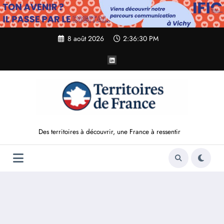
Aller
au
contenu
8 août 2026
2:36:31 PM
Des territoires à découvrir, une France à ressentir