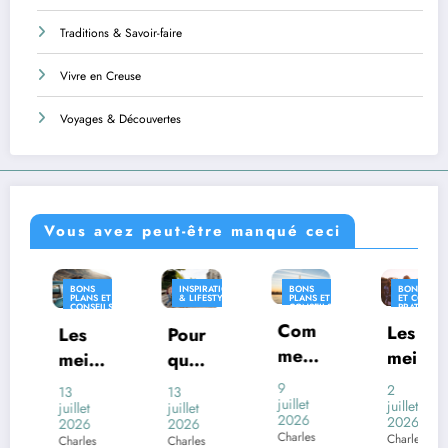
Traditions & Savoir-faire
Vivre en Creuse
Voyages & Découvertes
Vous avez peut-être manqué ceci
BONS
INSPIRATION
BONS
BONS PLANS
IN
PLANS ET
& LIFESTYLE
PLANS ET
ET CONSEILS
& L
CONSEILS
CONSEILS
PRATIQUES
PRATIQUES
PRATIQUES
Com
INSPIRATION
Les
es
Pour
Où
& LIFESTYLE
ment
meill
eill
quoi
viv
voya
eures
ures
certai
en
9
2
13
26
ger
juillet
desti
juillet
ppli
nes
Fr
llet
juillet
juin
2026
2026
026
2026
202
en
natio
atio
com
e
Charles
Charles
arles
Charles
Char