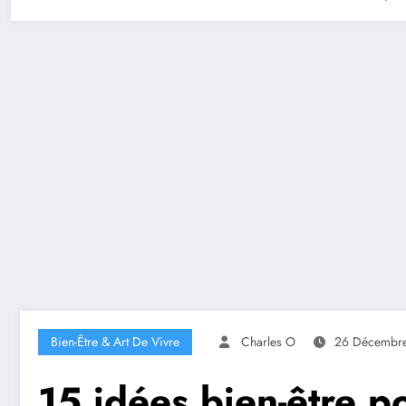
Bien-Être & Art De Vivre
Charles O
26 Décembr
15 idées bien-être p