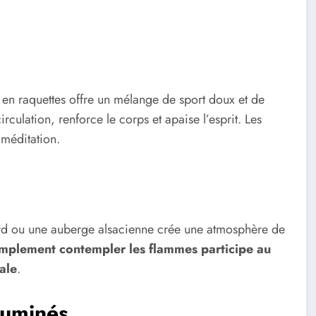
 en raquettes offre un mélange de sport doux et de
rculation, renforce le corps et apaise l’esprit. Les
 méditation.
ard ou une auberge alsacienne crée une atmosphère de
implement contempler les flammes participe au
ale
.
luminés