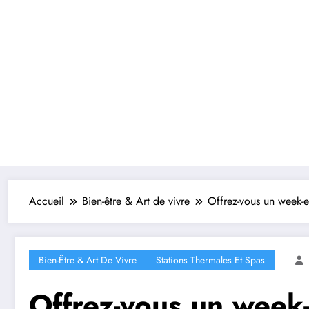
Accueil
Bien-être & Art de vivre
Offrez-vous un week-e
Bien-Être & Art De Vivre
Stations Thermales Et Spas
Offrez-vous un week