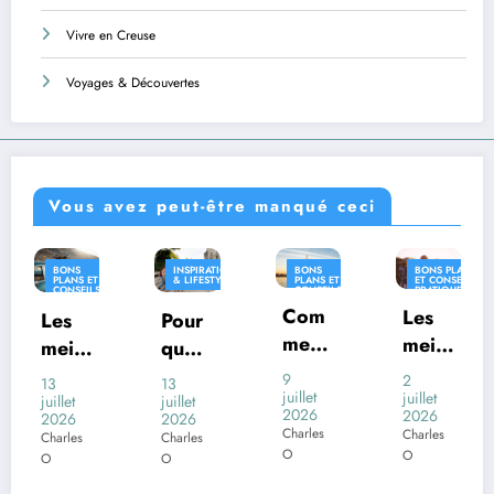
Vivre en Creuse
Voyages & Découvertes
Vous avez peut-être manqué ceci
INSPIRATION
BONS
BONS PLANS
INSPIRATION
& LIFESTYLE
PLANS ET
ET CONSEILS
& LIFESTYLE
CONSEILS
PRATIQUES
PRATIQUES
Com
INSPIRATION
Les
Pour
Où
& LIFESTYLE
ment
meill
quoi
vivre
voya
eures
certai
en
9
2
13
26
ger
juillet
desti
juillet
nes
Franc
juillet
juin
2026
2026
2026
2026
en
natio
com
e
Charles
Charles
Charles
Charles
Franc
ns
mune
avec
O
O
O
O
e
franç
s
un