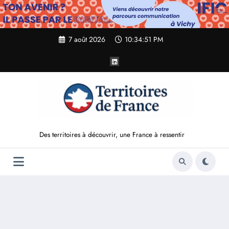
Aller
au
contenu
7 août 2026
10:34:52 PM
Des territoires à découvrir, une France à ressentir