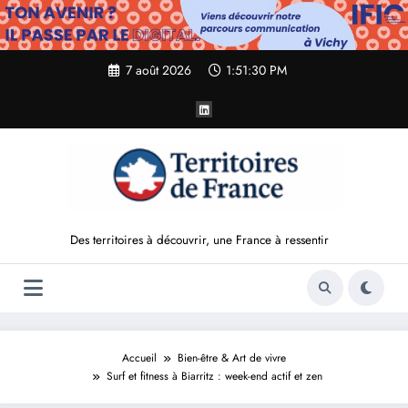
Aller
au
contenu
7 août 2026
1:51:31 PM
Des territoires à découvrir, une France à ressentir
Accueil
Bien-être & Art de vivre
Surf et fitness à Biarritz : week-end actif et zen