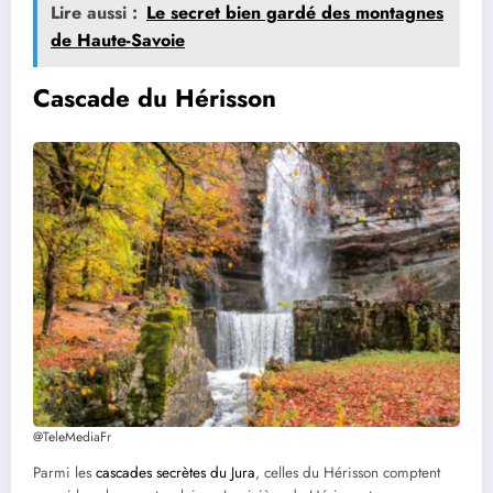
Lire aussi :
Le secret bien gardé des montagnes
de Haute-Savoie
Cascade du Hérisson
@TeleMediaFr
Parmi les
cascades secrètes du Jura
, celles du Hérisson comptent