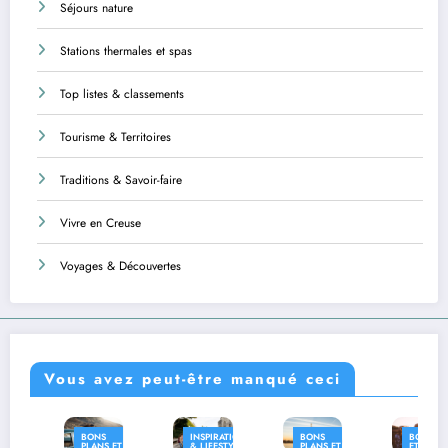
Séjours nature
Stations thermales et spas
Top listes & classements
Tourisme & Territoires
Traditions & Savoir-faire
Vivre en Creuse
Voyages & Découvertes
Vous avez peut-être manqué ceci
BONS
INSPIRATION
BONS
BONS PLANS
PLANS ET
& LIFESTYLE
PLANS ET
ET CONSEILS