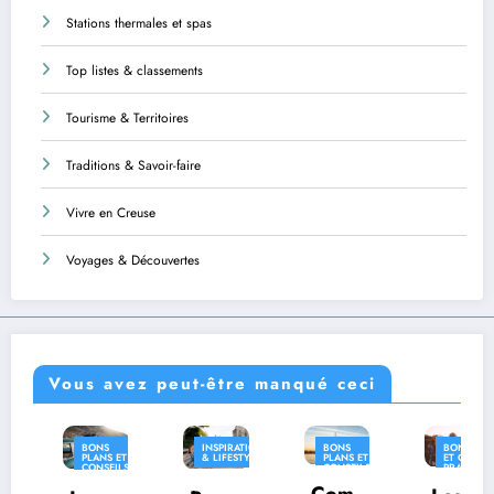
Stations thermales et spas
Top listes & classements
Tourisme & Territoires
Traditions & Savoir-faire
Vivre en Creuse
Voyages & Découvertes
Vous avez peut-être manqué ceci
BONS
INSPIRATION
BONS
BONS PLANS
PLANS ET
& LIFESTYLE
PLANS ET
ET CONSEILS
CONSEILS
CONSEILS
PRATIQUES
PRATIQUES
PRATIQUES
Com
INSPIRATION