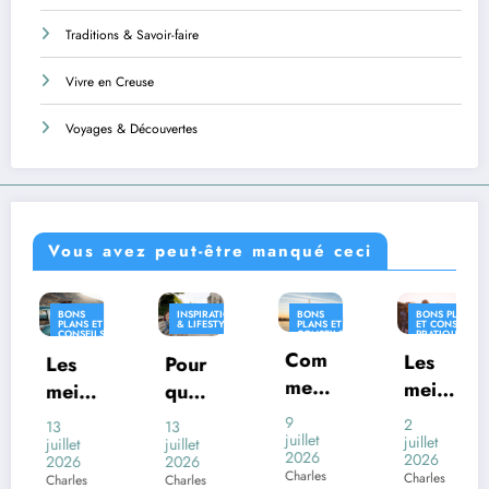
Traditions & Savoir-faire
Vivre en Creuse
Voyages & Découvertes
Vous avez peut-être manqué ceci
INSPIRATION
BONS
BONS PLANS
INSPIRATION
& LIFESTYLE
PLANS ET
ET CONSEILS
& LIFESTYLE
CONSEILS
PRATIQUES
PRATIQUES
Com
INSPIRATION
Les
Pour
Où
& LIFESTYLE
ment
meill
quoi
vivre
voya
eures
certai
en
9
2
13
26
ger
juillet
desti
juillet
nes
Franc
juillet
juin
2026
2026
2026
2026
en
natio
com
e
Charles
Charles
Charles
Charles