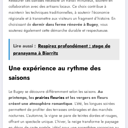
Restaurer ces bâtisses nécessite un travail minutieux, souvent en
collaboration avec des artisans locaux. Ce choix contribue à
maintenir les techniques traditionnelles, à soutenir l’économie
régionale et à transmettre aux visiteurs un fragment d’histoire. En
choisissant de
dormir dans ferme rénovée à Bugey
, vous
soutenez également cette démarche durable et respectueuse.
Lire aussi :
Respirez profondément : stage de
pranayama à Biarritz
Une expérience au rythme des
saisons
Le Bugey se découvre différemment selon les saisons.
Au
printemps, les
prairies fleuries
et les vergers en fleurs
créent une atmosphère romantique
. L’été, les longues soirées
permettent de profiter des terrasses ombragées et des marchés
nocturnes. L’automne, la vigne se pare de teintes dorées et rouges,
offrant un spectacle unique. L’hiver, la neige transforme le paysage
en décor de carte postale, idéal pour une parenthèse cocooning au