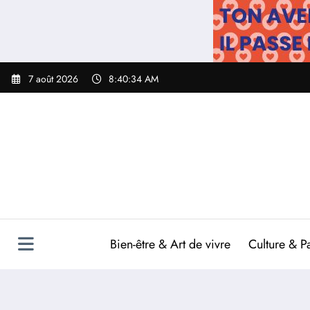
Aller
au
contenu
7 août 2026
8:40:35 AM
Bien-être & Art de vivre
Culture & P