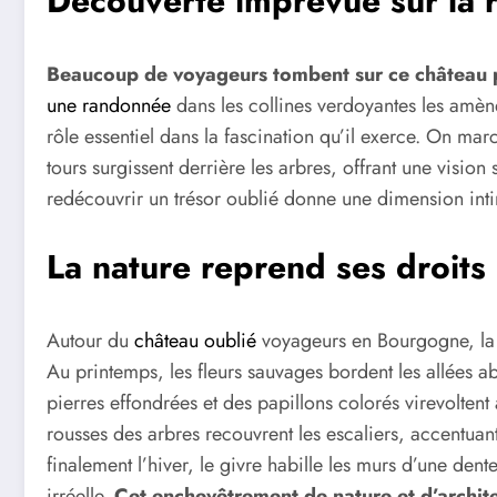
Découverte imprévue sur la 
Beaucoup de voyageurs tombent sur ce château 
une randonnée
dans les collines verdoyantes les amène
rôle essentiel dans la fascination qu’il exerce. On ma
tours surgissent derrière les arbres, offrant une vision
redécouvrir un trésor oublié donne une dimension intim
La nature reprend ses droits
Autour du
château oublié
voyageurs en Bourgogne, la 
Au printemps, les fleurs sauvages bordent les allées a
pierres effondrées et des papillons colorés virevoltent
rousses des arbres recouvrent les escaliers, accentuan
finalement l’hiver, le givre habille les murs d’une den
irréelle.
Cet enchevêtrement de nature et d’archit