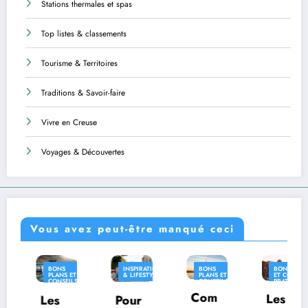
Stations thermales et spas
Top listes & classements
Tourisme & Territoires
Traditions & Savoir-faire
Vivre en Creuse
Voyages & Découvertes
Vous avez peut-être manqué ceci
BONS
INSPIRATION
BONS
BONS PLANS
I
PLANS ET
& LIFESTYLE
PLANS ET
ET CONSEILS
&
CONSEILS
CONSEILS
PRATIQUES
PRATIQUES
PRATIQUES
Com
INSPIRATION
Les
Les
Pour
O
& LIFESTYLE