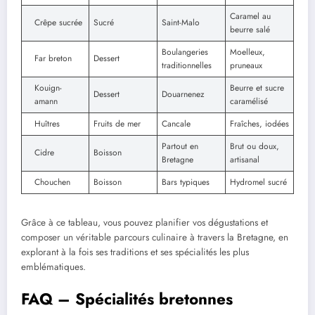
Caramel au
Crêpe sucrée
Sucré
Saint-Malo
beurre salé
Boulangeries
Moelleux,
Far breton
Dessert
traditionnelles
pruneaux
Kouign-
Beurre et sucre
Dessert
Douarnenez
amann
caramélisé
Huîtres
Fruits de mer
Cancale
Fraîches, iodées
Partout en
Brut ou doux,
Cidre
Boisson
Bretagne
artisanal
Chouchen
Boisson
Bars typiques
Hydromel sucré
Grâce à ce tableau, vous pouvez planifier vos dégustations et
composer un véritable parcours culinaire à travers la Bretagne, en
explorant à la fois ses traditions et ses spécialités les plus
emblématiques.
FAQ – Spécialités bretonnes