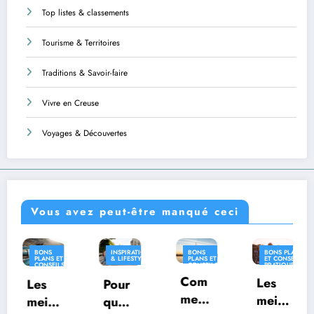
Top listes & classements
Tourisme & Territoires
Traditions & Savoir-faire
Vivre en Creuse
Voyages & Découvertes
Vous avez peut-être manqué ceci
INSPIRATION
BONS
BONS PLANS
INSPIRATION
& LIFESTYLE
PLANS ET
ET CONSEILS
& LIFESTYLE
CONSEILS
PRATIQUES
PRATIQUES
Com
INSPIRATION
Les
Pour
Où
& LIFESTYLE
ment
meill
quoi
vivre