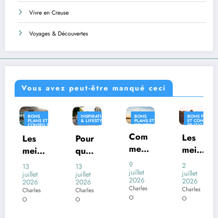
Vivre en Creuse
Voyages & Découvertes
Vous avez peut-être manqué ceci
INSPIRATION
BONS
BONS PLANS
INSPIRAT
ET
& LIFESTYLE
PLANS ET
ET CONSEILS
& LIFEST
ILS
CONSEILS
PRATIQUES
QUES
PRATIQUES
Com
INSPIRATION
Les
Pour
Où
& LIFESTYLE
ment
meill
quoi
vivre
voya
eures
s
certai
en
9
2
13
26
ger
juillet
desti
juillet
nes
Franc
juillet
juin
2026
2026
2026
2026
en
natio
com
e
Charles
Charles
Charles
Charles
Franc
ns
mune
avec
O
O
O
O
e
franç
s
un