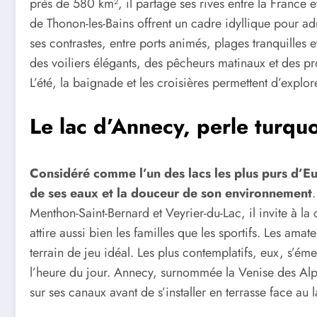
près de 580 km², il partage ses rives entre la France et 
de Thonon-les-Bains offrent un cadre idyllique pour ad
ses contrastes, entre ports animés, plages tranquilles
des voiliers élégants, des pêcheurs matinaux et des pr
L’été, la baignade et les croisières permettent d’expl
Le lac d’Annecy, perle turqu
Considéré comme l’un des lacs les plus purs d’Eu
de ses eaux et la douceur de son environnement
Menthon-Saint-Bernard et Veyrier-du-Lac, il invite à la
attire aussi bien les familles que les sportifs. Les am
terrain de jeu idéal. Les plus contemplatifs, eux, s’éme
l’heure du jour. Annecy, surnommée la Venise des Al
sur ses canaux avant de s’installer en terrasse face au 