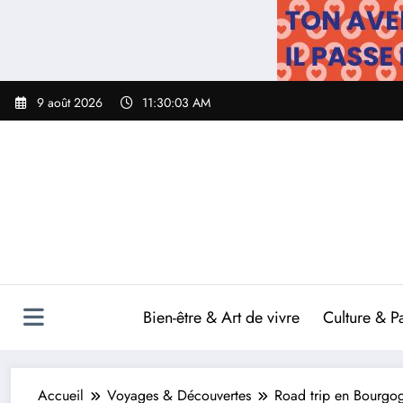
Aller
au
contenu
9 août 2026
11:30:04 AM
Bien-être & Art de vivre
Culture & P
Accueil
Voyages & Découvertes
Road trip en Bourgog