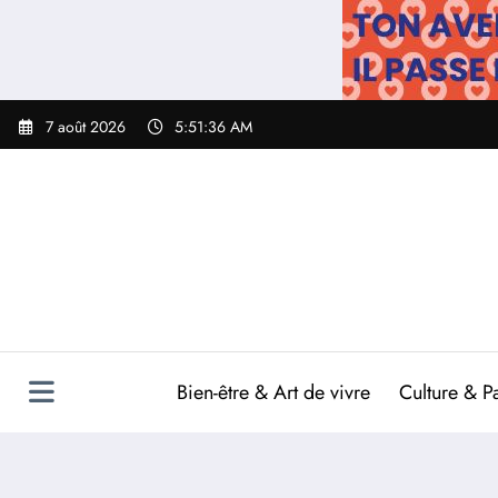
Aller
au
contenu
7 août 2026
5:51:37 AM
Bien-être & Art de vivre
Culture & P