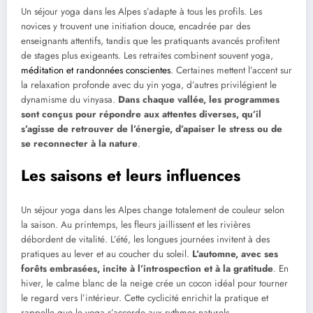
Un séjour yoga dans les Alpes s’adapte à tous les profils. Les
novices y trouvent une initiation douce, encadrée par des
enseignants attentifs, tandis que les pratiquants avancés profitent
de stages plus exigeants. Les retraites combinent souvent yoga,
méditation et randonnées conscientes
. Certaines mettent l’accent sur
la relaxation profonde avec du yin yoga, d’autres privilégient le
dynamisme du vinyasa.
Dans chaque vallée, les programmes
sont conçus pour répondre aux attentes diverses, qu’il
s’agisse de retrouver de l’énergie, d’apaiser le stress ou de
se reconnecter à la nature
.
Les saisons et leurs influences
Un séjour yoga dans les Alpes change totalement de couleur selon
la saison. Au printemps, les fleurs jaillissent et les rivières
débordent de vitalité. L’été, les longues journées invitent à des
pratiques au lever et au coucher du soleil.
L’automne, avec ses
forêts embrasées, incite à l’introspection et à la gratitude
. En
hiver, le calme blanc de la neige crée un cocon idéal pour tourner
le regard vers l’intérieur. Cette cyclicité enrichit la pratique et
rappelle que le yoga s’accorde aux rythmes naturels.