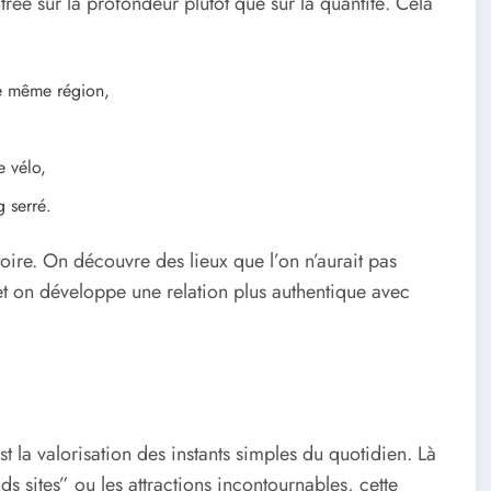
e sur la profondeur plutôt que sur la quantité. Cela
ne même région,
e vélo,
g serré.
toire. On découvre des lieux que l’on n’aurait pas
et on développe une relation plus authentique avec
t la valorisation des instants simples du quotidien. Là
ds sites” ou les attractions incontournables, cette