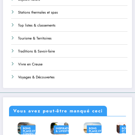
Stations thermales et spas
Top listes & classements
Tourisme & Territoires
Traditions & Savoir-faire
Vivre en Creuse
Voyages & Découvertes
Vous avez peut-être manqué ceci
BONS
INSPIRATION
BONS
BONS PLANS
PLANS ET
& LIFESTYLE
PLANS ET
ET CONSEILS
CONSEILS
CONSEILS
PRATIQUES