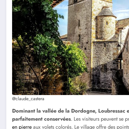
@claude_castera
Dominant la vallée de la Dordogne, Loubressac e
parfaitement conservées
. Les visiteurs peuvent se 
en pierre
aux volets colorés. Le village offre des poin