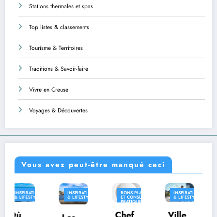
Stations thermales et spas
Top listes & classements
Tourisme & Territoires
Traditions & Savoir-faire
Vivre en Creuse
Voyages & Découvertes
Vous avez peut-être manqué ceci
INSPIRATION
BONS PLANS
INSPIRATION
INSPIRATION
& LIFESTYLE
ET CONSEILS
& LIFESTYLE
& LIFESTYLE
PRATIQUES
INSPIRATION
Ville
Chef
Com
& LIFESTYLE