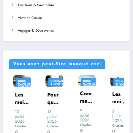
Traditions & Savoir-faire
Vivre en Creuse
Voyages & Découvertes
Vous avez peut-être manqué ceci
INSPIRATION
BONS
BONS PLANS
INSPIR
S ET
& LIFESTYLE
PLANS ET
ET CONSEILS
& LIFES
EILS
CONSEILS
PRATIQUES
IQUES
PRATIQUES
Com
INSPIRATION
Les
Pour
Où
& LIFESTYLE
ment
meill
l
quoi
vivre
voya
eures
s
certai
en
9
2
13
26
ger
juillet
desti
juillet
i
nes
Franc
juillet
juin
2026
2026
2026
2026
en
natio
o
com
e
Charles
Charles
s
Charles
Charles
Franc
ns
mune
avec
O
O
O
O