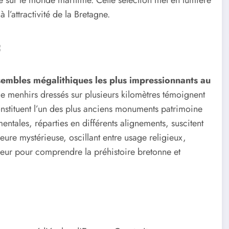
re sur le monde maritime. Cette sélection met en lumière
à l’attractivité de la Bretagne.
c
sembles mégalithiques les plus impressionnants au
 de menhirs dressés sur plusieurs kilomètres témoignent
constituent l’un des plus anciens monuments patrimoine
ntales, réparties en différents alignements, suscitent
eure mystérieuse, oscillant entre usage religieux,
eur pour comprendre la préhistoire bretonne et