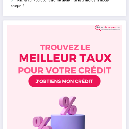
Rachel
sur
Pourquoi Bayonne devient un haut lieu de la mode
basque ?