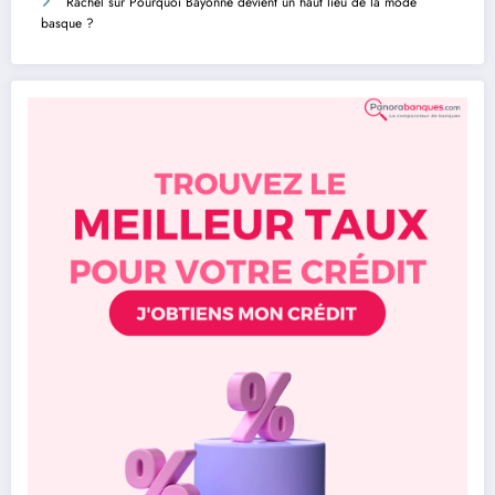
Rachel
sur
Pourquoi Bayonne devient un haut lieu de la mode
basque ?